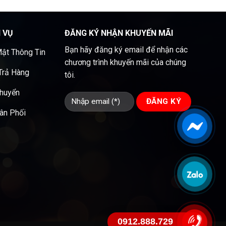
H VỤ
ĐĂNG KÝ NHẬN KHUYẾN MÃI
Bạn hãy đăng ký email để nhận các
ật Thông Tin
chương trình khuyến mãi của chúng
 Trả Hàng
tôi.
Chuyển
ân Phối
0912.888.729