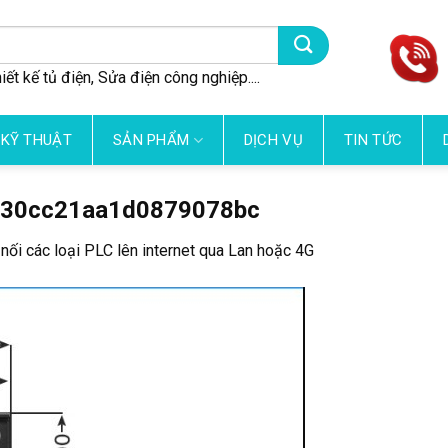
iết kế tủ điện, Sửa điện công nghiệp....
 KỸ THUẬT
SẢN PHẨM
DỊCH VỤ
TIN TỨC
830cc21aa1d0879078bc
 nối các loại PLC lên internet qua Lan hoặc 4G