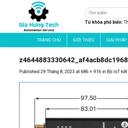
Skip
to
Tìm
kiếm:
content
Từ khóa phổ biến:
Th
TRANG CHỦ
GIỚI THIỆU
GIẢI PHÁP
z4644883330642_af4acb8dc196
Published
29 Tháng 8, 2023
at
686 × 916
in
Bộ IoT kết