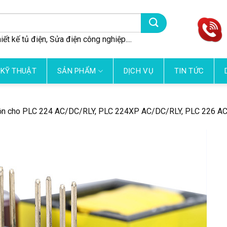
iết kế tủ điện, Sửa điện công nghiệp....
 KỸ THUẬT
SẢN PHẨM
DỊCH VỤ
TIN TỨC
n cho PLC 224 AC/DC/RLY, PLC 224XP AC/DC/RLY, PLC 226 AC