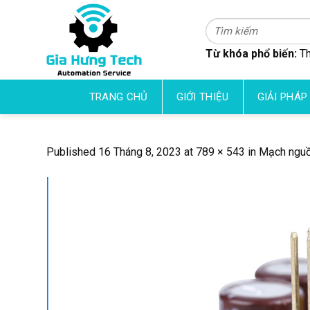
Skip
to
Tìm
kiếm:
content
Từ khóa phổ biến:
Th
TRANG CHỦ
GIỚI THIỆU
GIẢI PHÁP
Published
16 Tháng 8, 2023
at
789 × 543
in
Mạch nguồ